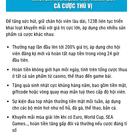
Để tăng sức hút, giữ chân hội viên lâu dài, 123B liên tục triển
khai loạt khuyến mãi với giá trị cực lớn, áp dụng cho nhiều sản
phẩm cá cược khác nhau:
Thưởng nạp lần đầu lên tới 200% giá trị, áp dụng cho hội
viên đăng ký mới và hoàn tất nạp tiền trong vòng 24 giờ
đầu tiên.
Hoàn tiền không giới hạn mỗi ngày, tính trên tổng cược thua
ở tất cả sản phẩm từ casino, thể thao đến game bài.
Tặng quà sinh nhật cực khủng hàng năm, bao gồm tiền mặt,
giftcode hoặc vòng quay may mắn tuỳ theo cấp độ hội viên.
Sự kiện đua top nhận thưởng tiền mặt mỗi tuần, áp dụng
cho các bộ môn hot như nổ hũ, đá gà, thể thao, bắn cá.
Khuyến mãi mùa giải lớn khi có Euro, World Cup, SEA
Games…, hoàn tiền tăng gấp đôi và thưởng nếu cược đúng tỉ
số