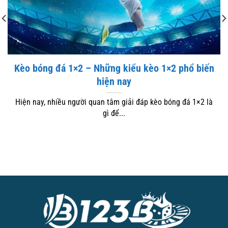
Kèo bóng đá 1×2 – Những kiểu kèo 1×2 phổ biến
hiện nay
Hiện nay, nhiều người quan tâm giải đáp kèo bóng đá 1×2 là
gì để...