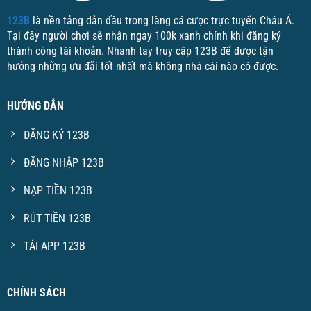
123B
là nền tảng dẫn đầu trong làng cá cược trực tuyến Châu Á.
Tại đây người chơi sẽ nhận ngay 100k xanh chính khi đăng ký
thành công tài khoản. Nhanh tay truy cập 123B để được tận
hưởng những ưu đãi tốt nhất mà không nhà cái nào có được.
HƯỚNG DẪN
ĐĂNG KÝ 123B
ĐĂNG NHẬP 123B
NẠP TIỀN 123B
RÚT TIỀN 123B
TẢI APP 123B
CHÍNH SÁCH