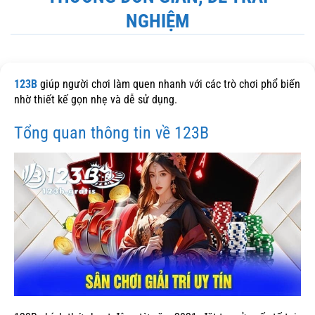
NGHIỆM
123B
giúp người chơi làm quen nhanh với các trò chơi phổ biến
nhờ thiết kế gọn nhẹ và dễ sử dụng.
Tổng quan thông tin về 123B